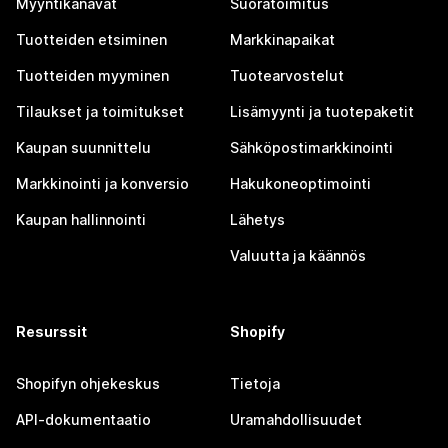
Myyntikanavat
Suoratoimitus
Tuotteiden etsiminen
Markkinapaikat
Tuotteiden myyminen
Tuotearvostelut
Tilaukset ja toimitukset
Lisämyynti ja tuotepaketit
Kaupan suunnittelu
Sähköpostimarkkinointi
Markkinointi ja konversio
Hakukoneoptimointi
Kaupan hallinnointi
Lähetys
Valuutta ja käännös
Resurssit
Shopify
Shopifyn ohjekeskus
Tietoja
API-dokumentaatio
Uramahdollisuudet