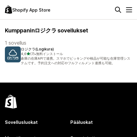
Shopify App Store
Kumppaninロジクラ sovellukset
1 sovellus
ロジクラ(Logikura)
/ 5 tähteä
4,6
(7)
•
無料インストール
7 arvostelua yhteensä
倉庫の在庫APIで連携。スマホでピッキングや検品が可能な在庫管理シス
テムです。予約注文への対応やフルフィルメント連携も可能。
Sovellusluokat
Pääluokat