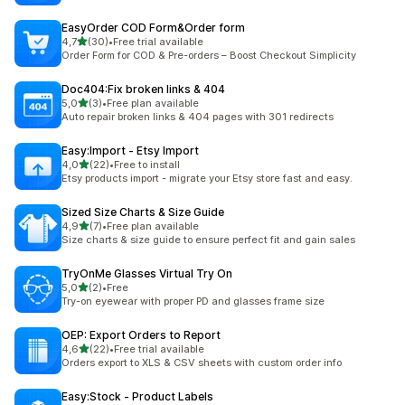
EasyOrder COD Form&Order form
/ 5 tähteä
4,7
(30)
•
Free trial available
30 arvostelua yhteensä
Order Form for COD & Pre-orders – Boost Checkout Simplicity
Doc404:Fix broken links & 404
/ 5 tähteä
5,0
(3)
•
Free plan available
3 arvostelua yhteensä
Auto repair broken links & 404 pages with 301 redirects
Easy:Import ‑ Etsy Import
/ 5 tähteä
4,0
(22)
•
Free to install
22 arvostelua yhteensä
Etsy products import - migrate your Etsy store fast and easy.
Sized Size Charts & Size Guide
/ 5 tähteä
4,9
(7)
•
Free plan available
7 arvostelua yhteensä
Size charts & size guide to ensure perfect fit and gain sales
TryOnMe Glasses Virtual Try On
/ 5 tähteä
5,0
(2)
•
Free
2 arvostelua yhteensä
Try-on eyewear with proper PD and glasses frame size
OEP: Export Orders to Report
/ 5 tähteä
4,6
(22)
•
Free trial available
22 arvostelua yhteensä
Orders export to XLS & CSV sheets with custom order info
Easy:Stock ‑ Product Labels