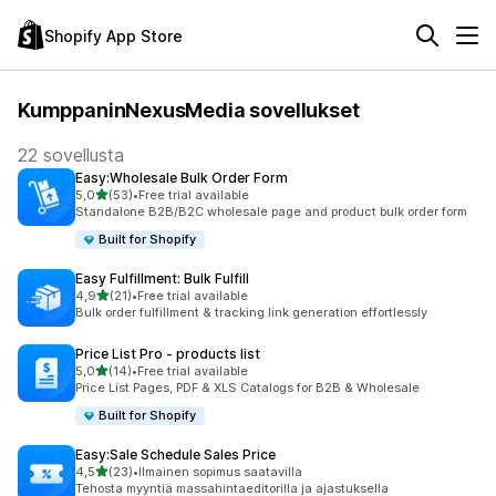
Shopify App Store
KumppaninNexusMedia sovellukset
22 sovellusta
Easy:Wholesale Bulk Order Form
/ 5 tähteä
5,0
(53)
•
Free trial available
53 arvostelua yhteensä
Standalone B2B/B2C wholesale page and product bulk order form
Built for Shopify
Easy Fulfillment: Bulk Fulfill
/ 5 tähteä
4,9
(21)
•
Free trial available
21 arvostelua yhteensä
Bulk order fulfillment & tracking link generation effortlessly
Price List Pro ‑ products list
/ 5 tähteä
5,0
(14)
•
Free trial available
14 arvostelua yhteensä
Price List Pages, PDF & XLS Catalogs for B2B & Wholesale
Built for Shopify
Easy:Sale Schedule Sales Price
/ 5 tähteä
4,5
(23)
•
Ilmainen sopimus saatavilla
23 arvostelua yhteensä
Tehosta myyntiä massahintaeditorilla ja ajastuksella