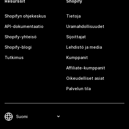
Resurssit
Shopify
Shopifyn ohjekeskus
Tietoja
API-dokumentaatio
Uramahdollisuudet
Shopify-yhteisö
Sijoittajat
Shopify-blogi
Lehdistö ja media
Tutkimus
Kumppanit
Affiliate-kumppanit
Oikeudelliset asiat
Palvelun tila