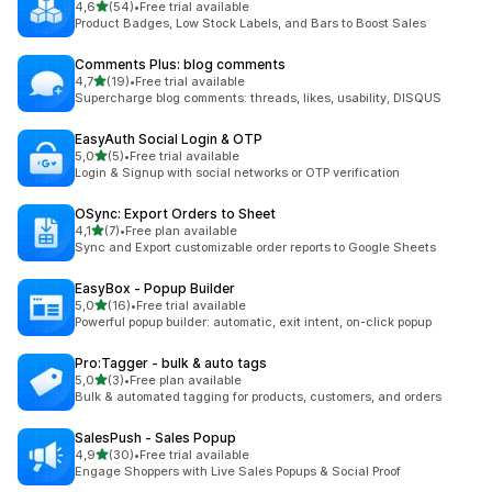
/ 5 tähteä
4,6
(54)
•
Free trial available
54 arvostelua yhteensä
Product Badges, Low Stock Labels, and Bars to Boost Sales
Comments Plus: blog comments
/ 5 tähteä
4,7
(19)
•
Free trial available
19 arvostelua yhteensä
Supercharge blog comments: threads, likes, usability, DISQUS
EasyAuth Social Login & OTP
/ 5 tähteä
5,0
(5)
•
Free trial available
5 arvostelua yhteensä
Login & Signup with social networks or OTP verification
OSync: Export Orders to Sheet
/ 5 tähteä
4,1
(7)
•
Free plan available
7 arvostelua yhteensä
Sync and Export customizable order reports to Google Sheets
EasyBox ‑ Popup Builder
/ 5 tähteä
5,0
(16)
•
Free trial available
16 arvostelua yhteensä
Powerful popup builder: automatic, exit intent, on-click popup
Pro:Tagger ‑ ​bulk & auto tags
/ 5 tähteä
5,0
(3)
•
Free plan available
3 arvostelua yhteensä
Bulk & automated tagging for products, customers, and orders
SalesPush ‑ Sales Popup
/ 5 tähteä
4,9
(30)
•
Free trial available
30 arvostelua yhteensä
Engage Shoppers with Live Sales Popups & Social Proof