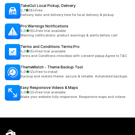
TakeOut Local Pickup, Delivery
/ 5 tähteä
2,7
(8)
•
Free
8 arvostelua yhteensä
Delivery date and delivery time for local delivery & pickup
Pro:Warnings Notifications
/ 5 tähteä
5,0
(6)
•
Free trial available
6 arvostelua yhteensä
Warning notifications: product warnings & alerts before cart
Terms and Conditions Terms:Pro
/ 5 tähteä
5,0
(5)
•
Free trial available
5 arvostelua yhteensä
Terms and Conditions checkbox with consent popup Agree to T&C.
ThemeWatch ‑ Theme Backup Tool
/ 5 tähteä
5,0
(2)
•
Free to install
2 arvostelua yhteensä
Backup and restore theme: secure & reliable. Automated backups
Easy Responsive Videos & Maps
/ 5 tähteä
5,0
(2)
•
Free trial available
2 arvostelua yhteensä
Make your website fully responsive. Responsive maps and videos