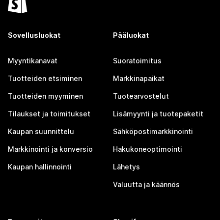
Sovellusluokat
Pääluokat
Myyntikanavat
Suoratoimitus
Tuotteiden etsiminen
Markkinapaikat
Tuotteiden myyminen
Tuotearvostelut
Tilaukset ja toimitukset
Lisämyynti ja tuotepaketit
Kaupan suunnittelu
Sähköpostimarkkinointi
Markkinointi ja konversio
Hakukoneoptimointi
Kaupan hallinnointi
Lähetys
Valuutta ja käännös