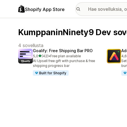
Shopify App Store
KumppaninNinety9 Dev sov
4 sovellusta
Goalify: Free Shipping Bar PRO
Ad
/ 5 tähteä
5,0
(42)
•
Free plan available
4,6
42 arvostelua yhteensä
104
AI Upsell free gift with purchase & free
Set
shipping progress bar
bun
Built for Shopify