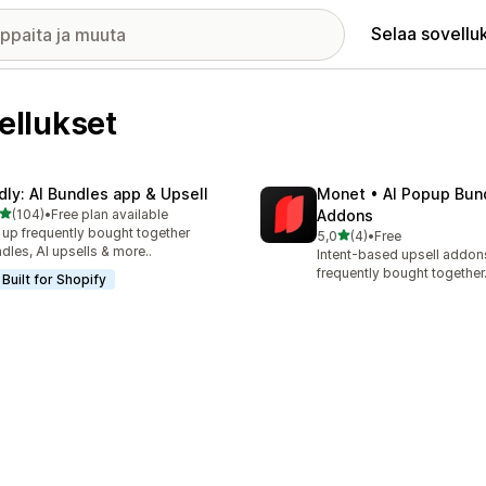
Selaa sovellu
ellukset
dly: AI Bundles app & Upsell
Monet • AI Popup Bun
/ 5 tähteä
(104)
•
Free plan available
Addons
 arvostelua yhteensä
 up frequently bought together
/ 5 tähteä
5,0
(4)
•
Free
4 arvostelua yhteensä
dles, AI upsells & more..
Intent-based upsell addo
frequently bought together
Built for Shopify