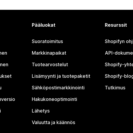
Pääluokat
Resurssit
Suoratoimitus
Shopifyn oh
nen
Markkinapaikat
API-dokume
inen
Tuotearvostelut
Shopify-yht
tukset
Lisämyynti ja tuotepaketit
Shopify-blog
u
Sähköpostimarkkinointi
Tutkimus
nversio
Hakukoneoptimointi
i
Lähetys
Valuutta ja käännös