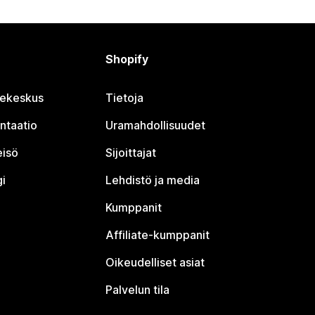
Shopify
jekeskus
Tietoja
ntaatio
Uramahdollisuudet
eisö
Sijoittajat
i
Lehdistö ja media
Kumppanit
Affiliate-kumppanit
Oikeudelliset asiat
Palvelun tila