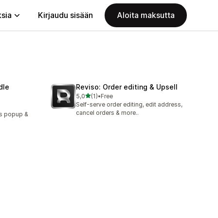
ksia
Kirjaudu sisään
Aloita maksutta
dle
Reviso: Order editing & Upsell
/ 5 tähteä
5,0
(1)
•
Free
1 arvostelua yhteensä
Self-serve order editing, edit address,
cancel orders & more..
ns popup &
.