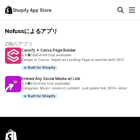
Shopify App Store
Nofussによるアプリ
2個のアプリ
Canvify ✦ Canva Page Builder
5つ星中
4.8
(98)
•
Free trial available
合計レビュー数：98件
Design in Canva. Import as Landing Page or section with SEO.
Built for Shopify
Embed Any Social Media w/ Link
5つ星中
4.9
(12)
•
Free trial available
合計レビュー数：12件
Instagram, Music +more in content. Just paste link: 800+ sites
Built for Shopify