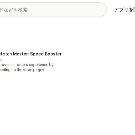
アプリを
リ
efetch Master: Speed Booster
e
rove customers experience by
eding up the store pages