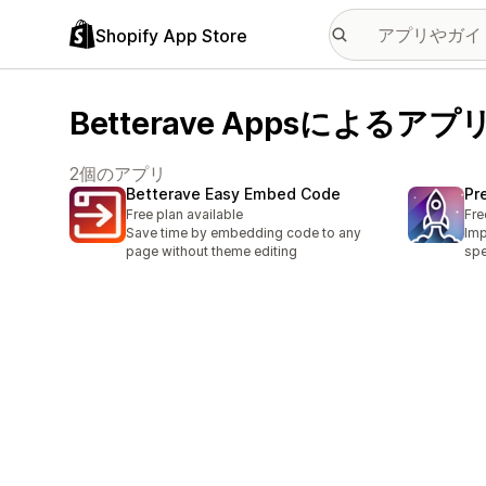
Shopify App Store
Betterave Appsによるアプ
2個のアプリ
Betterave Easy Embed Code
Pr
Free plan available
Fre
Save time by embedding code to any
Imp
page without theme editing
spe