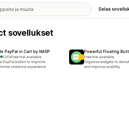
Selaa sovellu
t sovellukset
de PayPal in Cart by NASP
Powerful Floating But
/ 5 tähteä
(31)
•
Free trial available
Free trial available
arvostelua yhteensä
e PayPal button to improve
Organise widgets to declut
tomer checkout experience
and improve usability.