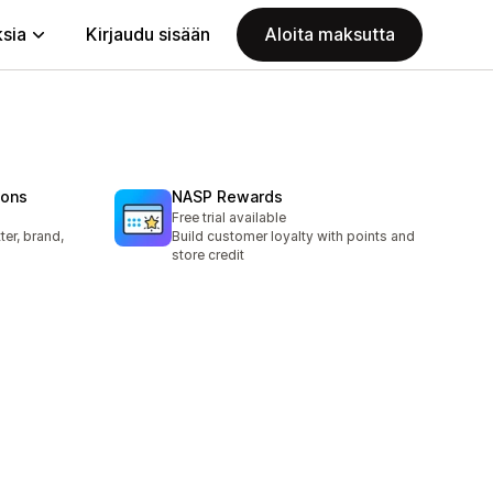
ksia
Kirjaudu sisään
Aloita maksutta
tons
NASP Rewards
Free trial available
ter, brand,
Build customer loyalty with points and
store credit