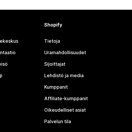
Shopify
jekeskus
Tietoja
ntaatio
Uramahdollisuudet
eisö
Sijoittajat
i
Lehdistö ja media
Kumppanit
Affiliate-kumppanit
Oikeudelliset asiat
Palvelun tila