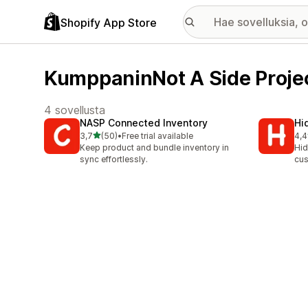
Shopify App Store
KumppaninNot A Side Projec
4 sovellusta
NASP Connected Inventory
Hi
/ 5 tähteä
3,7
(50)
•
Free trial available
4,4
50 arvostelua yhteensä
31 
Keep product and bundle inventory in
Hid
sync effortlessly.
cus