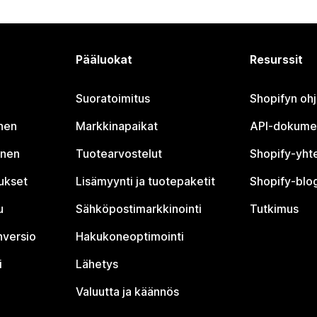
Pääluokat
Resurssit
Suoratoimitus
Shopifyn oh
nen
Markkinapaikat
API-dokume
inen
Tuotearvostelut
Shopify-yht
tukset
Lisämyynti ja tuotepaketit
Shopify-blog
u
Sähköpostimarkkinointi
Tutkimus
nversio
Hakukoneoptimointi
i
Lähetys
Valuutta ja käännös