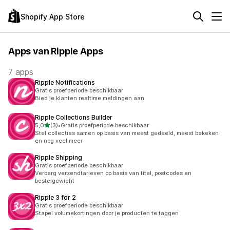
Shopify App Store
Apps van Ripple Apps
7 apps
Ripple Notifications
Gratis proefperiode beschikbaar
Bied je klanten realtime meldingen aan
Ripple Collections Builder
van 5 sterren
5,0
(3)
•
Gratis proefperiode beschikbaar
3 recensies in totaal
Stel collecties samen op basis van meest gedeeld, meest bekeken
en nog veel meer
Ripple Shipping
Gratis proefperiode beschikbaar
Verberg verzendtarieven op basis van titel, postcodes en
bestelgewicht
Ripple 3 for 2
Gratis proefperiode beschikbaar
Stapel volumekortingen door je producten te taggen