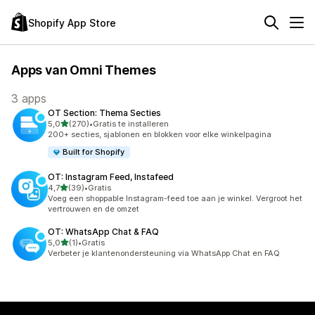
Shopify App Store
Apps van Omni Themes
3 apps
OT Section: Thema Secties
van 5 sterren
5,0
(270)
•
Gratis te installeren
270 recensies in totaal
200+ secties, sjablonen en blokken voor elke winkelpagina
Built for Shopify
OT: Instagram Feed, Instafeed
van 5 sterren
4,7
(39)
•
Gratis
39 recensies in totaal
Voeg een shoppable Instagram-feed toe aan je winkel. Vergroot het
vertrouwen en de omzet
OT: WhatsApp Chat & FAQ
van 5 sterren
5,0
(1)
•
Gratis
1 recensies in totaal
Verbeter je klantenondersteuning via WhatsApp Chat en FAQ