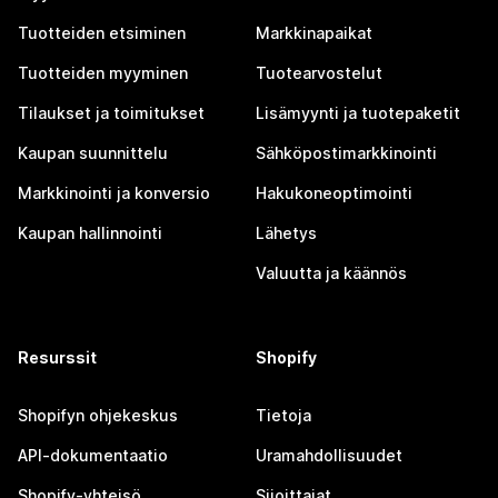
Tuotteiden etsiminen
Markkinapaikat
Tuotteiden myyminen
Tuotearvostelut
Tilaukset ja toimitukset
Lisämyynti ja tuotepaketit
Kaupan suunnittelu
Sähköpostimarkkinointi
Markkinointi ja konversio
Hakukoneoptimointi
Kaupan hallinnointi
Lähetys
Valuutta ja käännös
Resurssit
Shopify
Shopifyn ohjekeskus
Tietoja
API-dokumentaatio
Uramahdollisuudet
Shopify-yhteisö
Sijoittajat