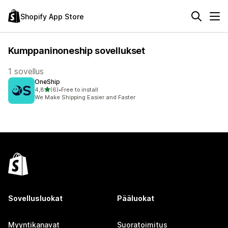
Shopify App Store
Kumppaninoneship sovellukset
1 sovellus
OneShip
/ 5 tähteä
4,8
(6)
•
Free to install
6 arvostelua yhteensä
We Make Shipping Easier and Faster
Sovellusluokat
Pääluokat
Myyntikanavat
Suoratoimitus