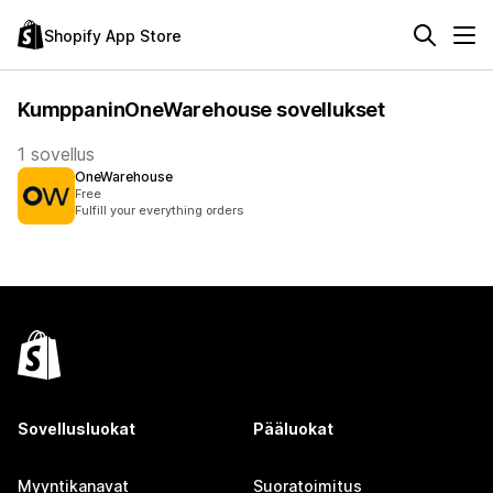
Shopify App Store
KumppaninOneWarehouse sovellukset
1 sovellus
OneWarehouse
Free
Fulfill your everything orders
Sovellusluokat
Pääluokat
Myyntikanavat
Suoratoimitus