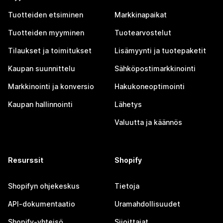
Tuotteiden etsiminen
Markkinapaikat
Tuotteiden myyminen
Tuotearvostelut
Tilaukset ja toimitukset
Lisämyynti ja tuotepaketit
Kaupan suunnittelu
Sähköpostimarkkinointi
Markkinointi ja konversio
Hakukoneoptimointi
Kaupan hallinnointi
Lähetys
Valuutta ja käännös
Resurssit
Shopify
Shopifyn ohjekeskus
Tietoja
API-dokumentaatio
Uramahdollisuudet
Shopify-yhteisö
Sijoittajat