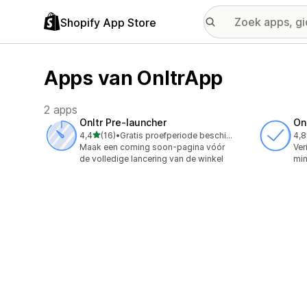
Shopify App Store
Apps van OnltrApp
2 apps
Onltr Pre‑launcher
Onl
van 5 sterren
4,4
(16)
•
Gratis proefperiode beschikbaar
4,8
16 recensies in totaal
6 r
Maak een coming soon-pagina vóór
Ver
de volledige lancering van de winkel
min