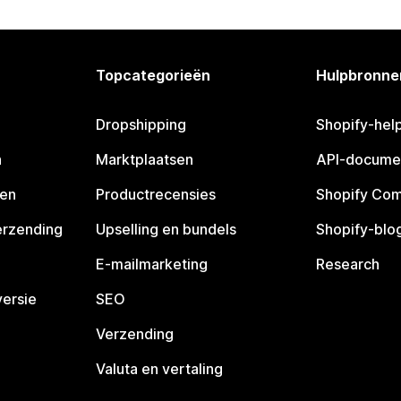
Topcategorieën
Hulpbronne
Dropshipping
Shopify-hel
n
Marktplaatsen
API-docume
pen
Productrecensies
Shopify Co
erzending
Upselling en bundels
Shopify-blo
E-mailmarketing
Research
ersie
SEO
Verzending
Valuta en vertaling