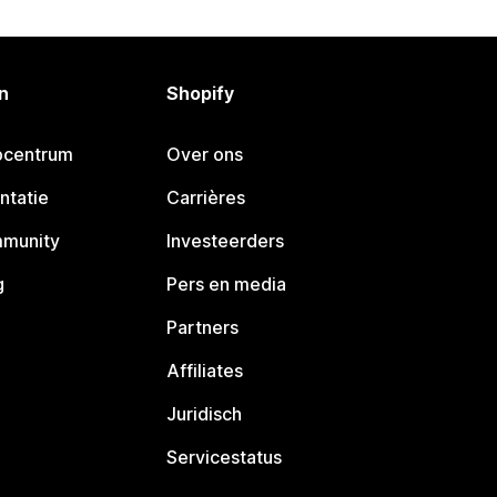
n
Shopify
pcentrum
Over ons
ntatie
Carrières
mmunity
Investeerders
g
Pers en media
Partners
Affiliates
Juridisch
Servicestatus