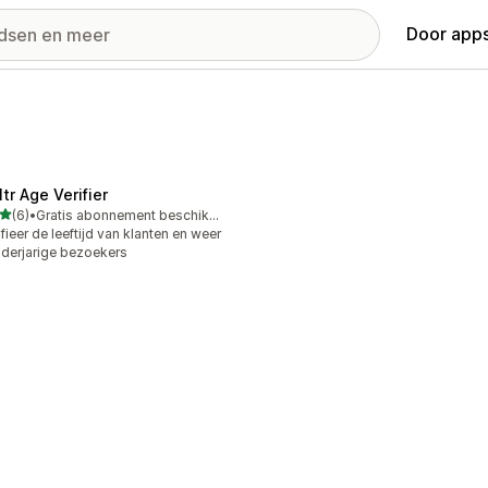
Door apps
tr Age Verifier
van 5 sterren
(6)
•
Gratis abonnement beschikbaar
ecensies in totaal
ifieer de leeftijd van klanten en weer
derjarige bezoekers