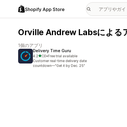
Shopify App Store
Orville Andrew Labsによ
1個のアプリ
Delivery Time Guru
5つ星中
4.2
(3)
•
Free trial available
合計レビュー数：3件
Customer real-time delivery date
countdown—"Get it by Dec. 25"