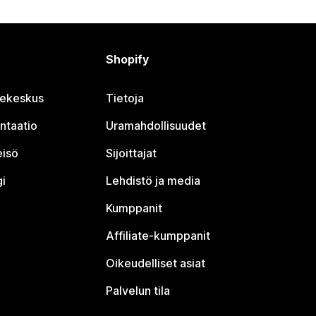
Shopify
jekeskus
Tietoja
ntaatio
Uramahdollisuudet
eisö
Sijoittajat
i
Lehdistö ja media
Kumppanit
Affiliate-kumppanit
Oikeudelliset asiat
Palvelun tila