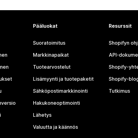
Pääluokat
Resurssit
Suoratoimitus
Shopifyn oh
nen
Markkinapaikat
API-dokume
inen
Tuotearvostelut
Shopify-yht
tukset
Lisämyynti ja tuotepaketit
Shopify-blog
u
Sähköpostimarkkinointi
Tutkimus
nversio
Hakukoneoptimointi
i
Lähetys
Valuutta ja käännös