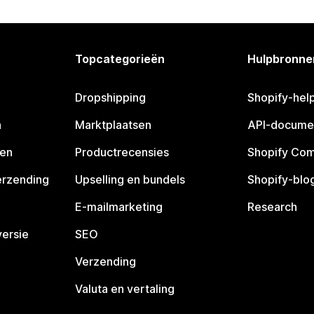
Topcategorieën
Hulpbronne
Dropshipping
Shopify-hel
n
Marktplaatsen
API-docume
pen
Productrecensies
Shopify Co
erzending
Upselling en bundels
Shopify-blo
E-mailmarketing
Research
ersie
SEO
Verzending
Valuta en vertaling