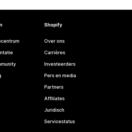
n
Shopify
pcentrum
Over ons
ntatie
Carrières
mmunity
Investeerders
g
Pers en media
Partners
Affiliates
Juridisch
Servicestatus