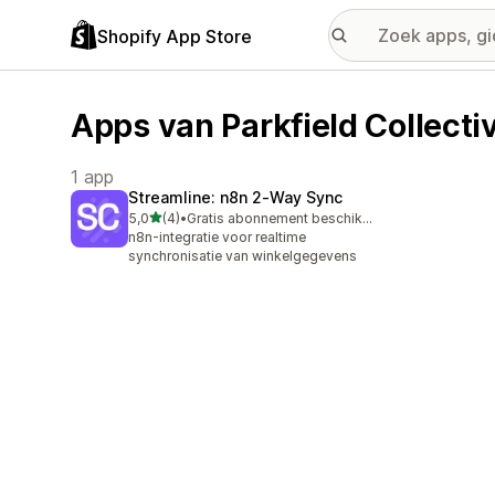
Shopify App Store
Apps van Parkfield Collecti
1 app
Streamline: n8n 2‑Way Sync
van 5 sterren
5,0
(4)
•
Gratis abonnement beschikbaar
4 recensies in totaal
n8n-integratie voor realtime
synchronisatie van winkelgegevens