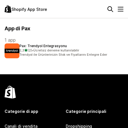
Shopify App Store
App di Pax
1 app
Pax: Trendyol Entegrasyonu
stelle su 5
2,3
(2)
•
Ücretsiz deneme kullanılabilir
2 recensioni totali
Trendyol ile Ürünlerinizin Stok ve Fiyatlarını Entegre Eder
Categorie di app
Categorie principali
Canali di vendita
Dropshipping