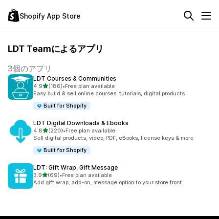
Shopify App Store
LDT Teamによるアプリ
3個のアプリ
LDT Courses & Communities
5つ星中
4.9
(186)
•
Free plan available
合計レビュー数：186件
Easy build & sell online courses, tutorials, digital products
Built for Shopify
LDT Digital Downloads & Ebooks
5つ星中
4.8
(220)
•
Free plan available
合計レビュー数：220件
Sell digital products, video, PDF, eBooks, license keys & more
Built for Shopify
LDT: Gift Wrap, Gift Message
5つ星中
3.9
(69)
•
Free plan available
合計レビュー数：69件
Add gift wrap, add-on, message option to your store front.