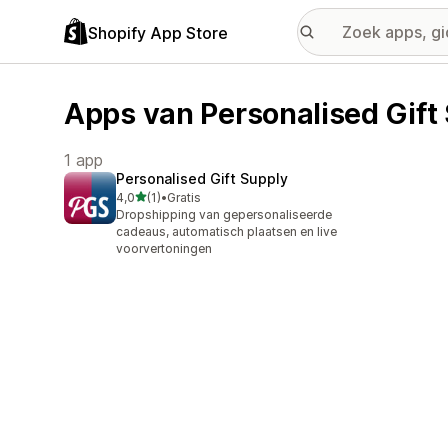
Shopify App Store
Apps van Personalised Gift
1 app
Personalised Gift Supply
van 5 sterren
4,0
(1)
•
Gratis
1 recensies in totaal
Dropshipping van gepersonaliseerde
cadeaus, automatisch plaatsen en live
voorvertoningen