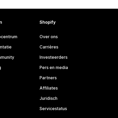
n
Shopify
pcentrum
Over ons
ntatie
Carrières
mmunity
Investeerders
g
Pers en media
Partners
Affiliates
Juridisch
Servicestatus