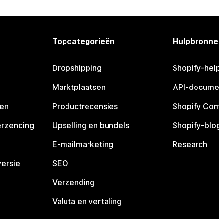
Topcategorieën
Hulpbronne
Dropshipping
Shopify-hel
n
Marktplaatsen
API-docume
pen
Productrecensies
Shopify Co
erzending
Upselling en bundels
Shopify-blo
E-mailmarketing
Research
ersie
SEO
Verzending
Valuta en vertaling