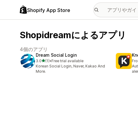
Shopify App Store
Shopidreamによるアプリ
4個のアプリ
Dream Social Login
Kn
5つ星中
3.0
(1)
•
Free trial available
Fr
合計レビュー数：1件
Korean Social Login, Naver, Kakao And
Aut
More.
ale