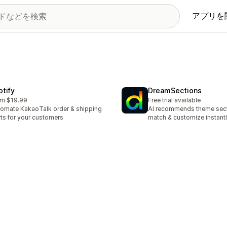
アプリを
otify
DreamSections
om $19.99
Free trial available
omate KakaoTalk order & shipping
AI recommends theme sect
rts for your customers
match & customize instantl