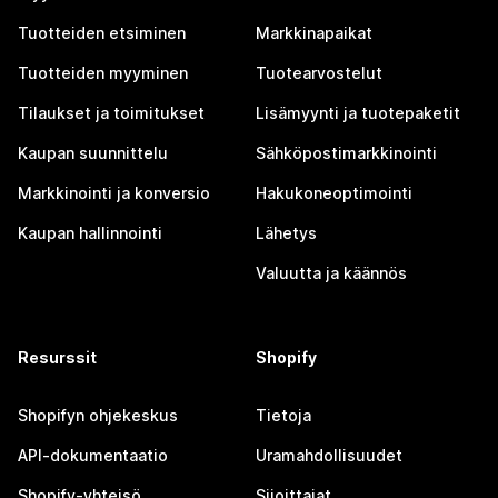
Tuotteiden etsiminen
Markkinapaikat
Tuotteiden myyminen
Tuotearvostelut
Tilaukset ja toimitukset
Lisämyynti ja tuotepaketit
Kaupan suunnittelu
Sähköpostimarkkinointi
Markkinointi ja konversio
Hakukoneoptimointi
Kaupan hallinnointi
Lähetys
Valuutta ja käännös
Resurssit
Shopify
Shopifyn ohjekeskus
Tietoja
API-dokumentaatio
Uramahdollisuudet
Shopify-yhteisö
Sijoittajat