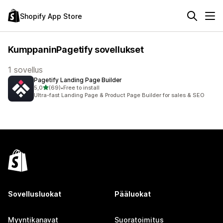
Shopify App Store
KumppaninPagetify sovellukset
1 sovellus
Pagetify Landing Page Builder
/ 5 tähteä
5,0
(69)
•
Free to install
69 arvostelua yhteensä
Ultra-fast Landing Page & Product Page Builder for sales & SEO
Sovellusluokat
Pääluokat
Myyntikanavat
Suoratoimitus