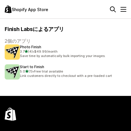
Shopify App Store
Finish Labsによるアプリ
2個のアプリ
Photo Finish
5つ星中
3.7
(4)
•
$49.99/month
合計レビュー数：4件
Save time by automatically bulk importing your images.
Start to Finish
5つ星中
5.0
(1)
•
Free trial available
合計レビュー数：1件
Link customers directly to checkout with a pre-loaded cart