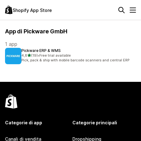
Shopify App Store
App di Pickware GmbH
1 app
Pickware ERP & WMS
stelle su 5
4,8
(19)
•
Free trial available
19 recensioni totali
Pick, pack & ship with mobile barcode scanners and central ERP
Categorie di app
Categorie principali
Canali di vendita
Dropshipping