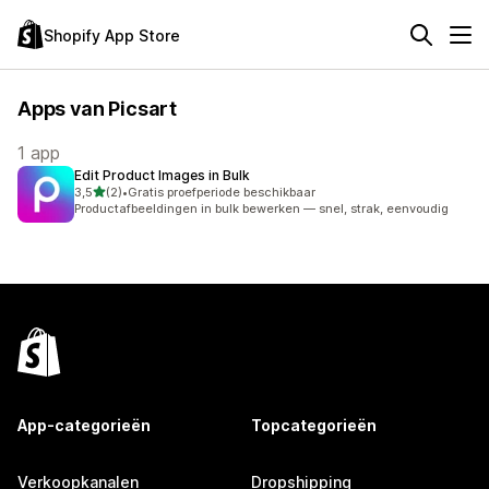
Shopify App Store
Apps van Picsart
1 app
Edit Product Images in Bulk
van 5 sterren
3,5
(2)
•
Gratis proefperiode beschikbaar
2 recensies in totaal
Productafbeeldingen in bulk bewerken — snel, strak, eenvoudig
App-categorieën
Topcategorieën
Verkoopkanalen
Dropshipping