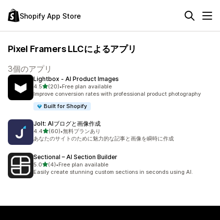
Shopify App Store
Pixel Framers LLCによるアプリ
3個のアプリ
Lightbox ‑ AI Product Images
5つ星中
4.5
(20)
•
Free plan available
合計レビュー数：20件
Improve conversion rates with professional product photography
Built for Shopify
Jolt: AIブログと画像作成
5つ星中
4.4
(60)
•
無料プランあり
合計レビュー数：60件
あなたのサイトのために魅力的な記事と画像を瞬時に作成
Sectional – AI Section Builder
5つ星中
5.0
(4)
•
Free plan available
合計レビュー数：4件
Easily create stunning custom sections in seconds using AI.