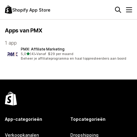
Shopify App Store
Apps van PMX
1 app
PMX: Affiliate Marketing
van 5 sterren
5,0
(4)
•
Vanaf $29 per maand
4 recensies in totaal
Beheer je affiliateprogramma en haal toppresteerders aan boord
App-categorieën
Topcategorieën
Verkoopkanalen
Dropshipping