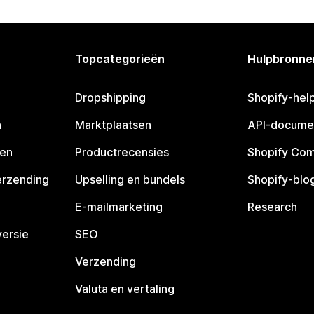
Topcategorieën
Hulpbronne
Dropshipping
Shopify-hel
n
Marktplaatsen
API-docume
pen
Productrecensies
Shopify Co
erzending
Upselling en bundels
Shopify-blo
E-mailmarketing
Research
ersie
SEO
Verzending
Valuta en vertaling