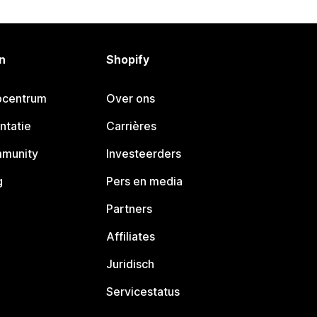
n
Shopify
pcentrum
Over ons
ntatie
Carrières
mmunity
Investeerders
g
Pers en media
Partners
Affiliates
Juridisch
Servicestatus