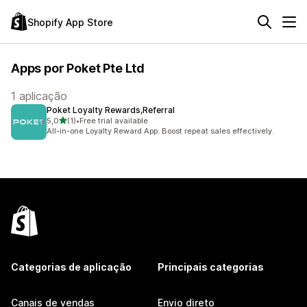
Shopify App Store
Apps por Poket Pte Ltd
1 aplicação
Poket Loyalty Rewards,Referral
de 5 estrelas
5,0
(1)
•
Free trial available
1 total de avaliações
All-in-one Loyalty Reward App. Boost repeat sales effectively.
Categorias de aplicação
Principais categorias
Canais de vendas
Envio direto