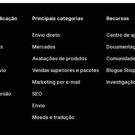
licação
Principais categorias
Recursos
Envio direto
Centro de a
os
Mercados
Documentaç
Avaliações de produtos
Comunidade
vio
Vendas superiores e pacotes
Blogue Shop
Marketing por e-mail
Investigaçã
ersão
SEO
Envio
Moeda e tradução