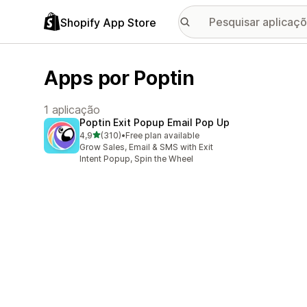
Shopify App Store
Apps por Poptin
1 aplicação
Poptin Exit Popup Email Pop Up
de 5 estrelas
4,9
(310)
•
Free plan available
310 total de avaliações
Grow Sales, Email & SMS with Exit
Intent Popup, Spin the Wheel