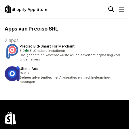
Shopify App Store
Apps van Preciso SRL
2 apps
Preciso Bid‑Smart For Merchant
van 5 sterren
5,0
(3)
•
Gratis te installeren
3 recensies in totaal
Doelgerichte en kostenbewuste online advertentieoplossing voor
ondernemers
Ultima Ads
Gratis
Beheer advertenties met AI-creaties en machinelearning-
biedingen