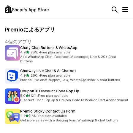
Shopify App Store
Premioによるアプリ
4個のアプリ
Chaty Chat Buttons & WhatsApp
5つ星中
4.9
(289)
•
Free plan available
合計レビュー数：289件
Add WhatsApp Chat, Facebook Messenger, Line & 20+ Chat
Buttons
Chatway Live Chat & AI Chatbot
5つ星中
4.9
(260)
•
Free plan available
合計レビュー数：260件
Provide Live chat support, FAQ, WhatsApp inbox & chat buttons
Coupon X: Discount Code Pop Up
5つ星中
5.0
(121)
•
Free plan available
合計レビュー数：121件
Discount Code Pop Up & Coupon Code to Reduce Cart Abandonment
Premio Sticky Contact Us Form
5つ星中
4.7
(16)
•
Free plan available
合計レビュー数：16件
Get more sales with a floating form, WhatsApp & chat buttons