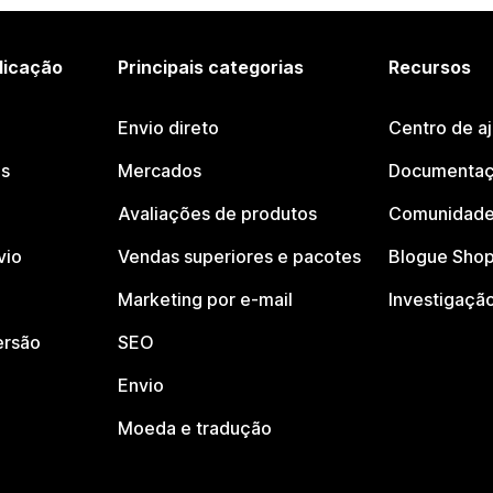
licação
Principais categorias
Recursos
Envio direto
Centro de a
os
Mercados
Documentaç
Avaliações de produtos
Comunidade
vio
Vendas superiores e pacotes
Blogue Shop
Marketing por e-mail
Investigaçã
ersão
SEO
Envio
Moeda e tradução