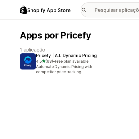
Shopify App Store
Apps por Pricefy
1 aplicação
Pricefy | A.I. Dynamic Pricing
de 5 estrelas
4,5
(68)
•
Free plan available
68 total de avaliações
Automate Dynamic Pricing with
competitor price tracking.