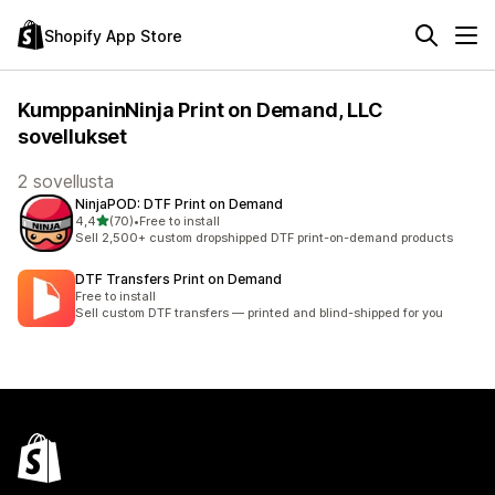
Shopify App Store
KumppaninNinja Print on Demand, LLC
sovellukset
2 sovellusta
NinjaPOD: DTF Print on Demand
/ 5 tähteä
4,4
(70)
•
Free to install
70 arvostelua yhteensä
Sell 2,500+ custom dropshipped DTF print-on-demand products
DTF Transfers Print on Demand
Free to install
Sell custom DTF transfers — printed and blind-shipped for you