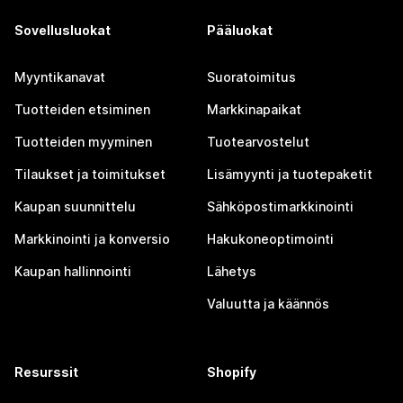
Sovellusluokat
Pääluokat
Myyntikanavat
Suoratoimitus
Tuotteiden etsiminen
Markkinapaikat
Tuotteiden myyminen
Tuotearvostelut
Tilaukset ja toimitukset
Lisämyynti ja tuotepaketit
Kaupan suunnittelu
Sähköpostimarkkinointi
Markkinointi ja konversio
Hakukoneoptimointi
Kaupan hallinnointi
Lähetys
Valuutta ja käännös
Resurssit
Shopify