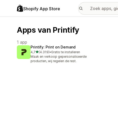
Shopify App Store
Apps van Printify
1 app
Printify: Print on Demand
van 5 sterren
4,7
(4.319)
•
Gratis te installeren
4319 recensies in totaal
Maak en verkoop gepersonaliseerde
producten, wij regelen de rest.