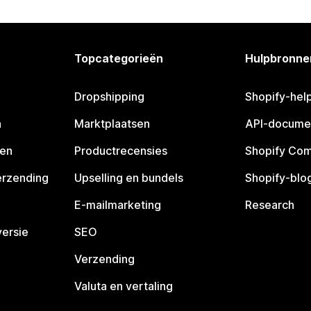
Topcategorieën
Hulpbronne
Dropshipping
Shopify-hel
n
Marktplaatsen
API-docume
pen
Productrecensies
Shopify Co
erzending
Upselling en bundels
Shopify-blo
E-mailmarketing
Research
ersie
SEO
Verzending
Valuta en vertaling