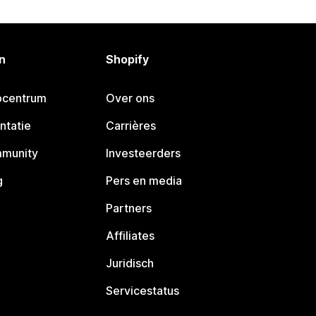
n
Shopify
pcentrum
Over ons
ntatie
Carrières
mmunity
Investeerders
g
Pers en media
Partners
Affiliates
Juridisch
Servicestatus