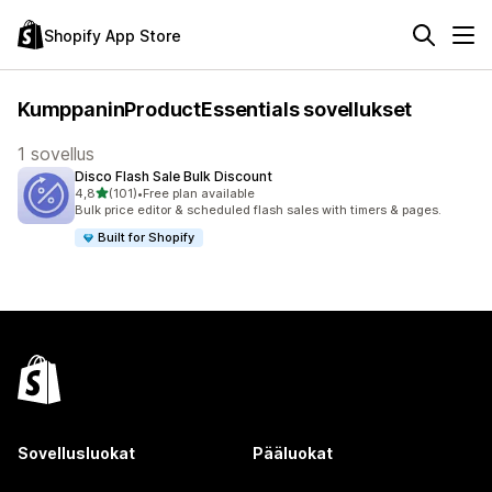
Shopify App Store
KumppaninProductEssentials sovellukset
1 sovellus
Disco Flash Sale Bulk Discount
/ 5 tähteä
4,8
(101)
•
Free plan available
101 arvostelua yhteensä
Bulk price editor & scheduled flash sales with timers & pages.
Built for Shopify
Sovellusluokat
Pääluokat