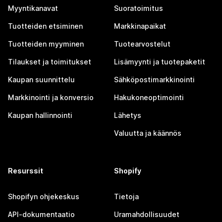
Myyntikanavat
Suoratoimitus
Tuotteiden etsiminen
Markkinapaikat
Tuotteiden myyminen
Tuotearvostelut
Tilaukset ja toimitukset
Lisämyynti ja tuotepaketit
Kaupan suunnittelu
Sähköpostimarkkinointi
Markkinointi ja konversio
Hakukoneoptimointi
Kaupan hallinnointi
Lähetys
Valuutta ja käännös
Resurssit
Shopify
Shopifyn ohjekeskus
Tietoja
API-dokumentaatio
Uramahdollisuudet