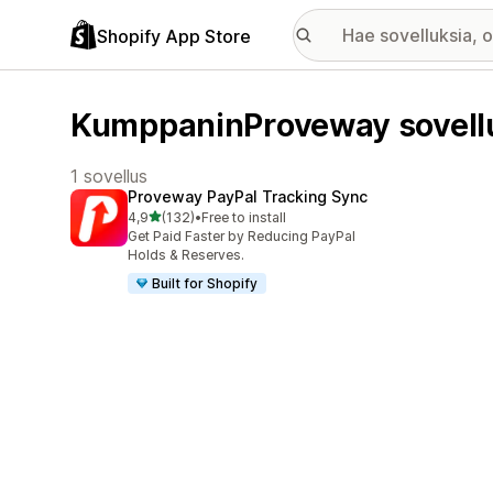
Shopify App Store
KumppaninProveway sovell
1 sovellus
Proveway PayPal Tracking Sync
/ 5 tähteä
4,9
(132)
•
Free to install
132 arvostelua yhteensä
Get Paid Faster by Reducing PayPal
Holds & Reserves.
Built for Shopify