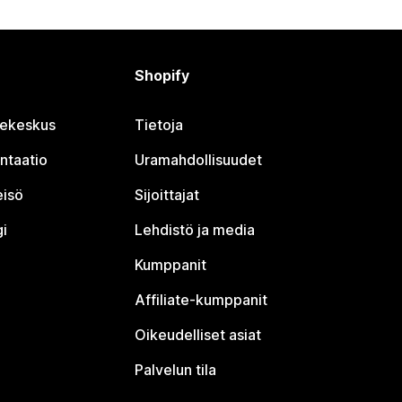
Shopify
jekeskus
Tietoja
ntaatio
Uramahdollisuudet
eisö
Sijoittajat
i
Lehdistö ja media
Kumppanit
Affiliate-kumppanit
Oikeudelliset asiat
Palvelun tila