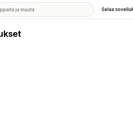
Selaa sovellu
ukset