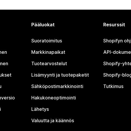
Pääluokat
Resurssit
Suoratoimitus
Shopifyn oh
nen
Markkinapaikat
API-dokume
inen
Tuotearvostelut
Shopify-yht
tukset
Lisämyynti ja tuotepaketit
Shopify-blog
u
Sähköpostimarkkinointi
Tutkimus
nversio
Hakukoneoptimointi
i
Lähetys
Valuutta ja käännös