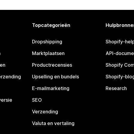
Topcategorieën
Hulpbronne
Dropshipping
Shopify-hel
n
Marktplaatsen
API-docume
pen
Productrecensies
Shopify Co
erzending
Upselling en bundels
Shopify-blo
E-mailmarketing
Research
ersie
SEO
Verzending
Valuta en vertaling