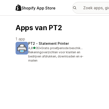
Shopify App Store
Apps van PT2
1 app
PT2 ‑ Statement Printer
van 5 sterren
4,8
(6)
•
Gratis proefperiode beschikbaar
6 recensies in totaal
Rekeningoverzichten voor klanten en
bedrijven afdrukken, downloaden en e-
mailen