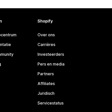
n
Shopify
pcentrum
Over ons
ntatie
Carrières
mmunity
Investeerders
g
Pers en media
Partners
Affiliates
Juridisch
Servicestatus