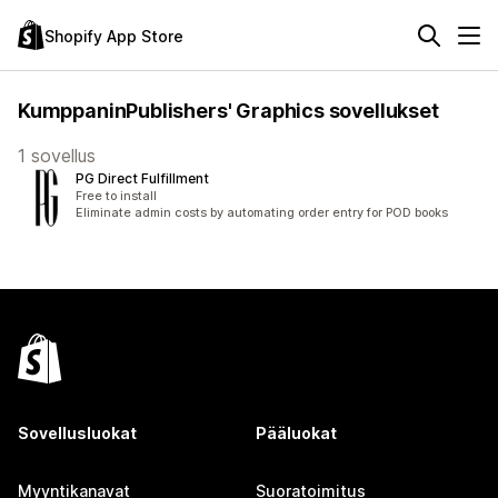
Shopify App Store
KumppaninPublishers' Graphics sovellukset
1 sovellus
PG Direct Fulfillment
Free to install
Eliminate admin costs by automating order entry for POD books
Sovellusluokat
Pääluokat
Myyntikanavat
Suoratoimitus