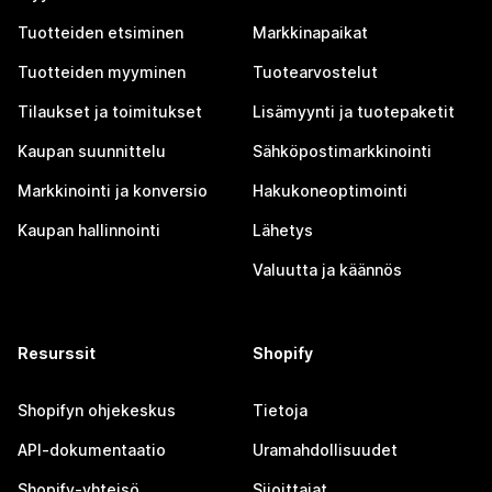
Tuotteiden etsiminen
Markkinapaikat
Tuotteiden myyminen
Tuotearvostelut
Tilaukset ja toimitukset
Lisämyynti ja tuotepaketit
Kaupan suunnittelu
Sähköpostimarkkinointi
Markkinointi ja konversio
Hakukoneoptimointi
Kaupan hallinnointi
Lähetys
Valuutta ja käännös
Resurssit
Shopify
Shopifyn ohjekeskus
Tietoja
API-dokumentaatio
Uramahdollisuudet
Shopify-yhteisö
Sijoittajat