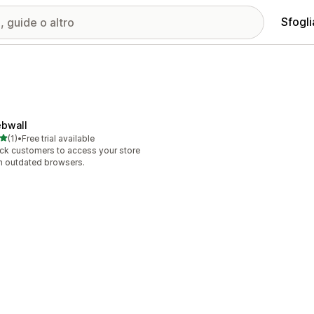
Sfogli
bwall
stelle su 5
(1)
•
Free trial available
ecensioni totali
ck customers to access your store
h outdated browsers.