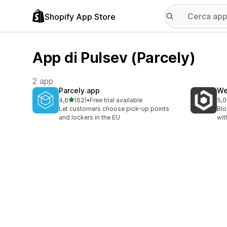
Shopify App Store
App di Pulsev (Parcely)
2 app
Parcely.app
We
stelle su 5
4,6
(62)
•
Free trial available
5,0
62 recensioni totali
1 r
Let customers choose pick-up points
Blo
and lockers in the EU
wit