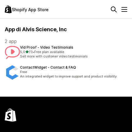
Shopify App Store
App di Alvis Science, Inc
2 app
Vid Proof ‑ Video Testimonials
stelle su 5
5,0
(1)
•
Free plan available
1 recensioni totali
Sell more with customer video testimonials
ContactWidget ‑ Contact & FAQ
Free
An integrated widget to improve support and product visibility