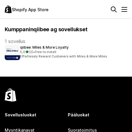
Shopify App Store
Kumppaninqiibee ag sovellukset
1 sovellus
qiibee: Miles & More Loyalty
/ 5 tähteä
5,0
(2)
•
Free to install
2 arvostelua yhteensä
Effortlessly Reward Customers with Miles & More Miles
Sovellusluokat
Pääluokat
Myyntikanavat
Suoratoimitus