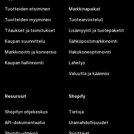
Tuotteiden etsiminen
Markkinapaikat
Tuotteiden myyminen
Tuotearvostelut
Tilaukset ja toimitukset
Lisämyynti ja tuotepaketit
Kaupan suunnittelu
Sähköpostimarkkinointi
Markkinointi ja konversio
Hakukoneoptimointi
Kaupan hallinnointi
Lähetys
Valuutta ja käännös
Resurssit
Shopify
Shopifyn ohjekeskus
Tietoja
API-dokumentaatio
Uramahdollisuudet
Shopify-yhteisö
Sijoittajat