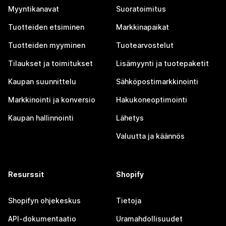
Myyntikanavat
Suoratoimitus
Tuotteiden etsiminen
Markkinapaikat
Tuotteiden myyminen
Tuotearvostelut
Tilaukset ja toimitukset
Lisämyynti ja tuotepaketit
Kaupan suunnittelu
Sähköpostimarkkinointi
Markkinointi ja konversio
Hakukoneoptimointi
Kaupan hallinnointi
Lähetys
Valuutta ja käännös
Resurssit
Shopify
Shopifyn ohjekeskus
Tietoja
API-dokumentaatio
Uramahdollisuudet