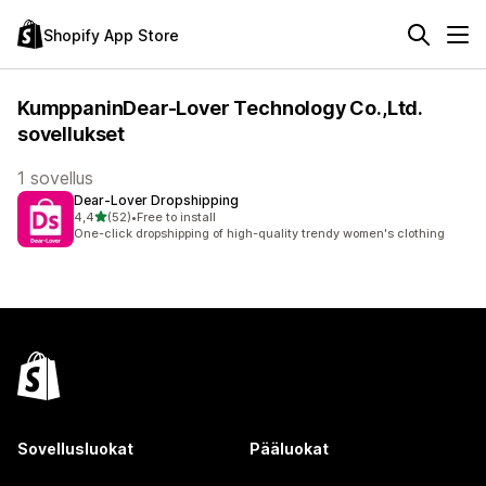
Shopify App Store
KumppaninDear-Lover Technology Co.,Ltd.
sovellukset
1 sovellus
Dear‑Lover Dropshipping
/ 5 tähteä
4,4
(52)
•
Free to install
52 arvostelua yhteensä
One-click dropshipping of high-quality trendy women's clothing
Sovellusluokat
Pääluokat