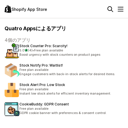
Shopify App Store
Quatro Appsによるアプリ
4個のアプリ
Stock Counter Pro: Scarcity!
5つ星中
5.0
(4)
•
Free plan available
合計レビュー数：4件
Boost urgency with stock counters on product pages
Stock Notify Pro: Waitlist!
Free plan available
Engage customers with back-in-stock alerts for desired items.
Stock Alert Pro: Low Stock
Free plan available
Instant low stock alerts for efficient inventory management.
CookieBuddy: GDPR Consent
Free plan available
GDPR cookie banner with preferences & consent control.