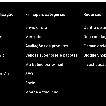
licação
Principais categorias
Recursos
Envio direto
Centro de a
os
Mercados
Documentaç
Avaliações de produtos
Comunidade
vio
Vendas superiores e pacotes
Blogue Shop
Marketing por e-mail
Investigaçã
ersão
SEO
Envio
Moeda e tradução