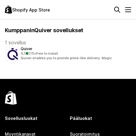
Shopify App Store
KumppaninQuiver sovellukset
1 sovellus
Quiver
/ 5 tähteä
4,1
(11)
•
Free to install
11 arvostelua yhteensä
Quiver enables you to provide prime-like delivery. Magic.
Sovellusluokat
Pääluokat
Myyntikanavat
Suoratoimitus