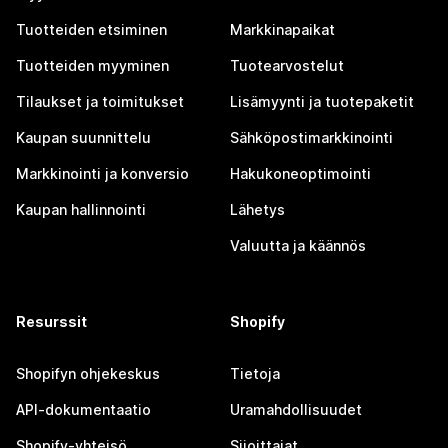
Tuotteiden etsiminen
Markkinapaikat
Tuotteiden myyminen
Tuotearvostelut
Tilaukset ja toimitukset
Lisämyynti ja tuotepaketit
Kaupan suunnittelu
Sähköpostimarkkinointi
Markkinointi ja konversio
Hakukoneoptimointi
Kaupan hallinnointi
Lähetys
Valuutta ja käännös
Resurssit
Shopify
Shopifyn ohjekeskus
Tietoja
API-dokumentaatio
Uramahdollisuudet
Shopify-yhteisö
Sijoittajat