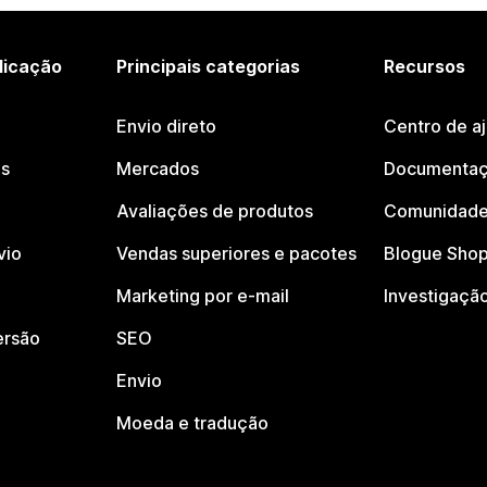
licação
Principais categorias
Recursos
Envio direto
Centro de a
os
Mercados
Documentaç
Avaliações de produtos
Comunidade
vio
Vendas superiores e pacotes
Blogue Shop
Marketing por e-mail
Investigaçã
ersão
SEO
Envio
Moeda e tradução