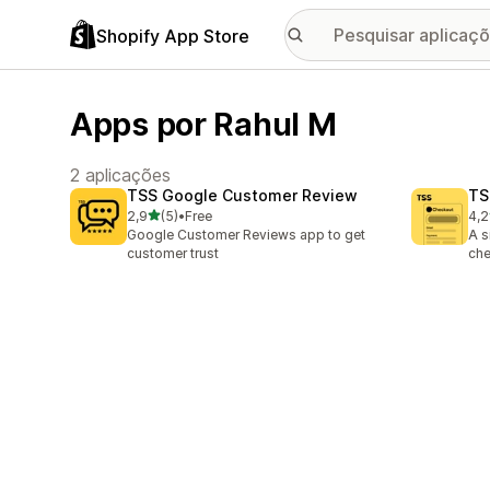
Shopify App Store
Apps por Rahul M
2 aplicações
TSS Google Customer Review
TS
de 5 estrelas
2,9
(5)
•
Free
4,2
5 total de avaliações
4 t
Google Customer Reviews app to get
A s
customer trust
che