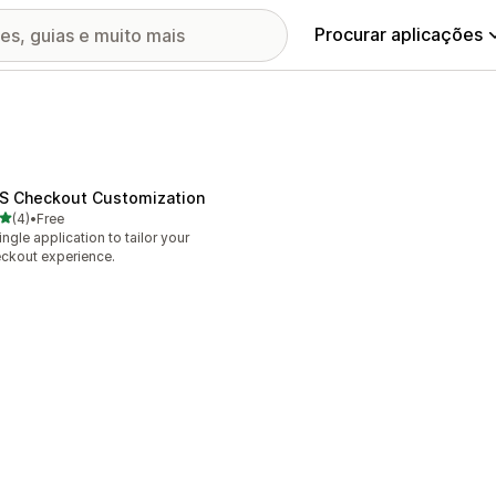
Procurar aplicações
S Checkout Customization
de 5 estrelas
(4)
•
Free
otal de avaliações
ingle application to tailor your
ckout experience.