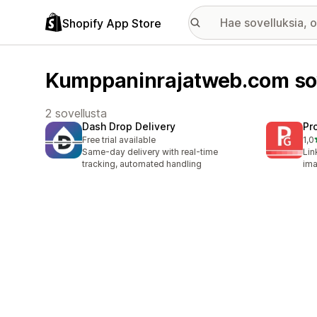
Shopify App Store
Kumppaninrajatweb.com so
2 sovellusta
Dash Drop Delivery
Pr
Free trial available
1,0
1 a
Same-day delivery with real-time
Lin
tracking, automated handling
ima