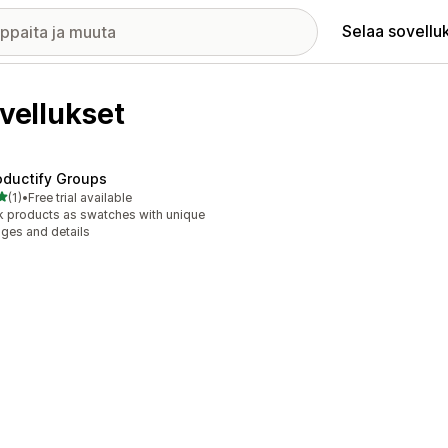
Selaa sovellu
vellukset
oductify Groups
/ 5 tähteä
(1)
•
Free trial available
rvostelua yhteensä
k products as swatches with unique
ges and details