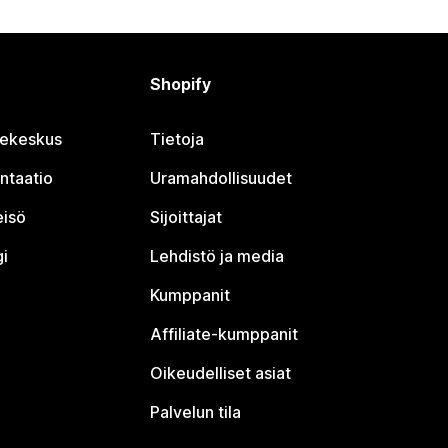
Shopify
jekeskus
Tietoja
ntaatio
Uramahdollisuudet
eisö
Sijoittajat
i
Lehdistö ja media
Kumppanit
Affiliate-kumppanit
Oikeudelliset asiat
Palvelun tila