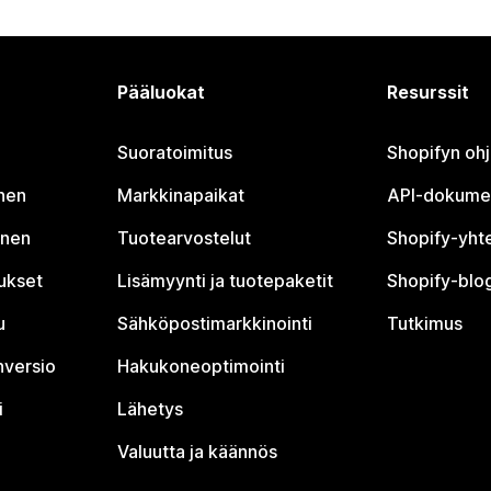
Pääluokat
Resurssit
Suoratoimitus
Shopifyn oh
nen
Markkinapaikat
API-dokume
inen
Tuotearvostelut
Shopify-yht
tukset
Lisämyynti ja tuotepaketit
Shopify-blog
u
Sähköpostimarkkinointi
Tutkimus
nversio
Hakukoneoptimointi
i
Lähetys
Valuutta ja käännös