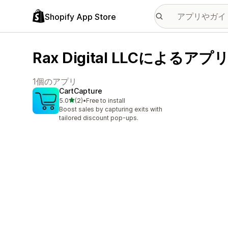
Shopify App Store
Rax Digital LLCによるアプ
1個のアプリ
CartCapture
5つ星中
5.0
(2)
•
Free to install
合計レビュー数：2件
Boost sales by capturing exits with
tailored discount pop-ups.