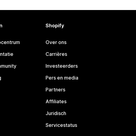
n
Shopify
pcentrum
Over ons
ntatie
Carrières
mmunity
Investeerders
g
Pers en media
Partners
Affiliates
Juridisch
Servicestatus