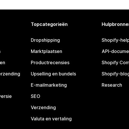
Topcategorieën
Hulpbronne
Dropshipping
Shopify-hel
n
Marktplaatsen
API-docume
pen
Productrecensies
Shopify Co
erzending
Upselling en bundels
Shopify-blo
E-mailmarketing
Research
ersie
SEO
Verzending
Valuta en vertaling