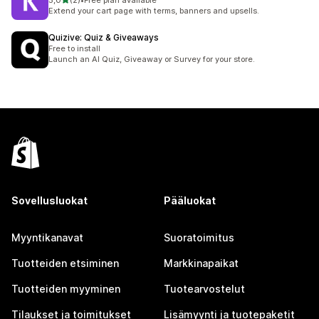
5,0
(2)
•
Free plan available
2 arvostelua yhteensä
Extend your cart page with terms, banners and upsells.
Quizive: Quiz & Giveaways
Free to install
Launch an AI Quiz, Giveaway or Survey for your store.
Sovellusluokat
Pääluokat
Myyntikanavat
Suoratoimitus
Tuotteiden etsiminen
Markkinapaikat
Tuotteiden myyminen
Tuotearvostelut
Tilaukset ja toimitukset
Lisämyynti ja tuotepaketit