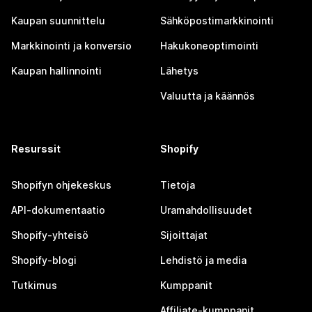
Kaupan suunnittelu
Sähköpostimarkkinointi
Markkinointi ja konversio
Hakukoneoptimointi
Kaupan hallinnointi
Lähetys
Valuutta ja käännös
Resurssit
Shopify
Shopifyn ohjekeskus
Tietoja
API-dokumentaatio
Uramahdollisuudet
Shopify-yhteisö
Sijoittajat
Shopify-blogi
Lehdistö ja media
Tutkimus
Kumppanit
Affiliate-kumppanit