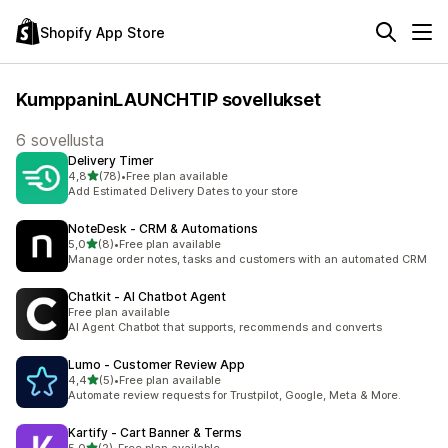
Shopify App Store
KumppaninLAUNCHTIP sovellukset
6 sovellusta
Delivery Timer
/ 5 tähteä
4,8
(78)
•
Free plan available
78 arvostelua yhteensä
Add Estimated Delivery Dates to your store
NoteDesk ‑ CRM & Automations
/ 5 tähteä
5,0
(8)
•
Free plan available
8 arvostelua yhteensä
Manage order notes, tasks and customers with an automated CRM
Chatkit ‑ AI Chatbot Agent
Free plan available
AI Agent Chatbot that supports, recommends and converts
Lumo ‑ Customer Review App
/ 5 tähteä
4,4
(5)
•
Free plan available
5 arvostelua yhteensä
Automate review requests for Trustpilot, Google, Meta & More.
Kartify ‑ Cart Banner & Terms
/ 5 tähteä