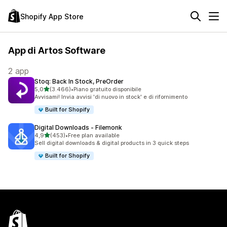
Shopify App Store
App di Artos Software
2 app
Stoq: Back In Stock, PreOrder
stelle su 5
5,0
(3.466)
•
Piano gratuito disponibile
3466 recensioni totali
Avvisami! Invia avvisi 'di nuovo in stock' e di rifornimento
Built for Shopify
Digital Downloads ‑ Filemonk
stelle su 5
4,9
(453)
•
Free plan available
453 recensioni totali
Sell digital downloads & digital products in 3 quick steps
Built for Shopify