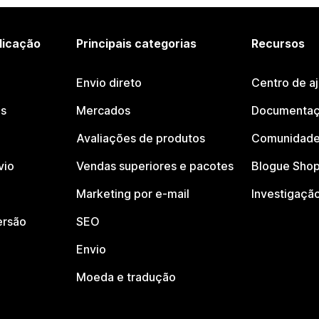
licação
Principais categorias
Recursos
Envio direto
Centro de a
os
Mercados
Documentaç
Avaliações de produtos
Comunidade
vio
Vendas superiores e pacotes
Blogue Shop
Marketing por e-mail
Investigaçã
ersão
SEO
Envio
Moeda e tradução