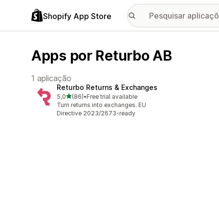
Shopify App Store
Apps por Returbo AB
1 aplicação
Returbo Returns & Exchanges
de 5 estrelas
5,0
(86)
•
Free trial available
86 total de avaliações
Turn returns into exchanges. EU
Directive 2023/2673-ready